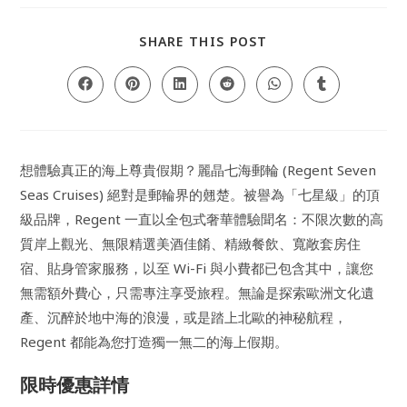
SHARE
SHARE THIS POST
THIS
CONTENT
Opens
Opens
Opens
Opens
Opens
Opens
in
in
in
in
in
in
a
a
a
a
a
a
new
new
new
new
new
new
window
window
window
window
window
window
想體驗真正的海上尊貴假期？麗晶七海郵輪 (Regent Seven
Seas Cruises) 絕對是郵輪界的翹楚。被譽為「七星級」的頂
級品牌，Regent 一直以全包式奢華體驗聞名：不限次數的高
質岸上觀光、無限精選美酒佳餚、精緻餐飲、寬敞套房住
宿、貼身管家服務，以至 Wi-Fi 與小費都已包含其中，讓您
無需額外費心，只需專注享受旅程。無論是探索歐洲文化遺
產、沉醉於地中海的浪漫，或是踏上北歐的神秘航程，
Regent 都能為您打造獨一無二的海上假期。
限時優惠詳情