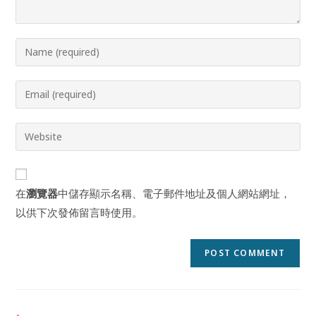
Enter
your
name
Enter
or
your
username
email
Enter
to
address
your
comment
to
website
comment
URL
在
瀏覽器
中儲存顯示名稱、電子郵件地址及個人網站網址，
(optional)
以供下次發佈留言時使用。