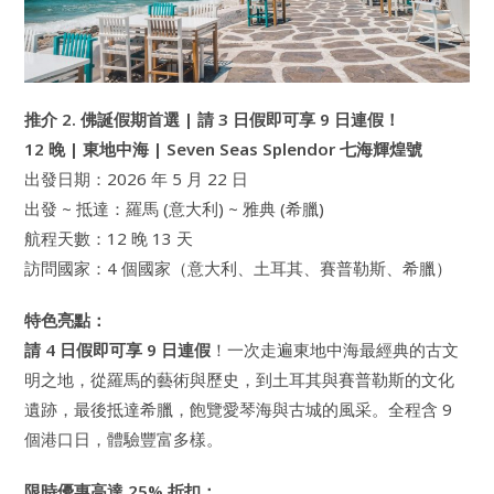
推介 2. 佛誕假期首選
|
請 3 日假即可享 9 日連假
！
12 晚 | 東地中海 | Seven Seas Splendor 七海輝煌號
出發日期：2026 年 5 月 22 日
出發 ~ 抵達：羅馬 (意大利) ~ 雅典 (希臘)
航程天數：12 晚 13 天
訪問國家：4 個國家（意大利、土耳其、賽普勒斯、希臘）
特色亮點：
請 4 日假即可享 9 日連假
！一次走遍東地中海最經典的古文
明之地，從羅馬的藝術與歷史，到土耳其與賽普勒斯的文化
遺跡，最後抵達希臘，飽覽愛琴海與古城的風采。全程含 9
個港口日，體驗豐富多樣。
限時優惠高達 25% 折扣：