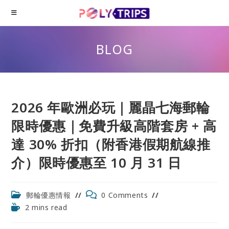
Skip
to
content
BLOG
2026 年歐洲必玩｜麗晶七海郵輪
限時優惠｜免費升級高階套房 + 高
達 30% 折扣（附香港假期航線推
介）限時優惠至 10 月 31 日
Post
Post
郵輪優惠情報
0 Comments
category:
comments:
Reading
2 mins read
time: