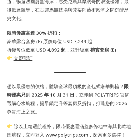
道；暢遊法國蔚藍海岸，感受尼斯與摩納哥的浪漫優雅；最
後抵達羅馬，在古羅馬競技場與梵蒂岡藝術殿堂之間沉醉歷
史文化。
限時優惠高達 30% 折扣：
豪華露台套房 (F) 原價每位 USD 7,249 起
折後每位低至
USD 4,892 起
，並升級至
禮賓套房 (E)
立即預訂
想以最優惠的價格，體驗全球最頂級的全包式奢華郵輪？
限
時優惠只到 2025 年 10 月 31 日
，立即到 POLYTRIPS 官網
選購心水航程，提早鎖定升等套房及折扣，打造您的 2026
尊貴海上之旅。
除以上精選航程外，限時優惠還涵蓋多條地中海與北歐地
區航程，立即登入
www.polytrips.com
，探索更多選擇！