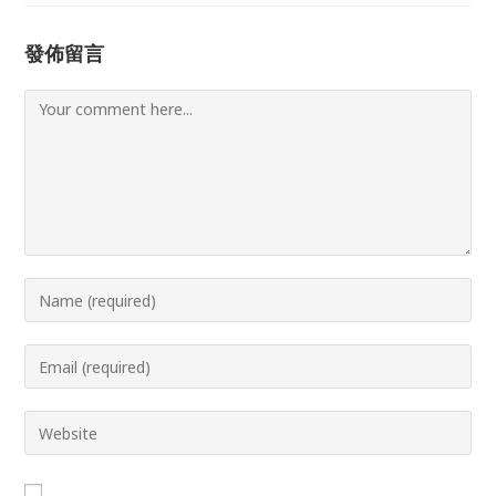
發佈留言
Comment
Enter
your
name
Enter
or
your
username
email
Enter
to
address
your
comment
to
website
comment