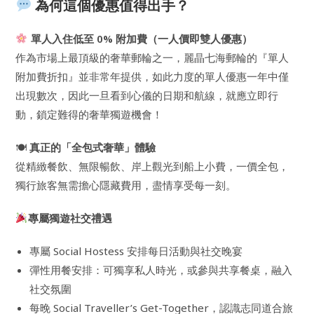
為何這個優惠值得出手？
單人入住低至 0% 附加費（一人價即雙人優惠）
作為市場上最頂級的奢華郵輪之一，麗晶七海郵輪的『單人
附加費折扣』並非常年提供，如此力度的單人優惠一年中僅
出現數次，因此一旦看到心儀的日期和航線，就應立即行
動，鎖定難得的奢華獨遊機會！
🍽
真正的「全包式奢華」體驗
從精緻餐飲、無限暢飲、岸上觀光到船上小費，一價全包，
獨行旅客無需擔心隱藏費用，盡情享受每一刻。
專屬獨遊社交禮遇
專屬 Social Hostess 安排每日活動與社交晚宴
彈性用餐安排：可獨享私人時光，或參與共享餐桌，融入
社交氛圍
每晚 Social Traveller’s Get-Together，認識志同道合旅