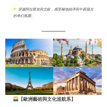
穿越阿拉斯加與北歐，感受極地純淨與午夜陽光
的奇幻氛圍。
【歐洲藝術與文化巡航系】