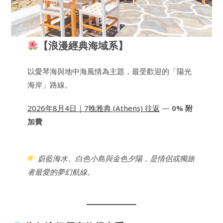
【浪漫經典海域系】
以愛琴海與地中海風情為主題，最受歡迎的「陽光
海岸」路線。
2026年8月4日｜7晚雅典 (Athens) 往返
—
0% 附
加費
蔚藍海水、白色小島與金色夕陽，是情侶或獨旅
者最愛的夢幻航線。