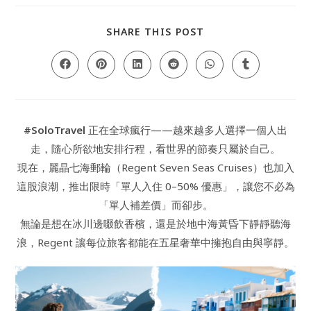
SHARE
SHARE THIS POST
THIS
CONTENT
Opens
Opens
Opens
Opens
Opens
Opens
in
in
in
in
in
in
a
a
a
a
a
a
new
new
new
new
new
new
window
window
window
window
window
window
#SoloTravel
正在全球瘋行——越來越多人選擇一個人出
走，隨心所欲地安排行程，看世界的節奏只屬於自己。
現在，麗晶七海郵輪（Regent Seven Seas Cruises）也加入
這股浪潮，推出限時「單人入住 0–50% 優惠」，讓您不必為
「單人補差價」而卻步。
無論是想在冰川邊啜飲香檳，還是於地中海黃昏下靜靜聽海
浪，Regent 讓每位旅客都能在五星奢華中擁抱自由與寧靜。