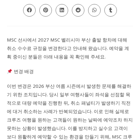
CONTENT
Opens
Opens
Opens
Opens
Opens
Opens
in
in
in
in
in
in
a
a
a
a
a
a
new
new
new
new
new
new
window
window
window
window
window
window
MSC 선사에서 2027 MSC 벨리시마 부산 출발 항차에 대해
취소 수수료 규정을 변경한다고 안내해 왔습니다. 예약을 계
획 중이신 분들은 아래 내용을 꼭 확인해 주세요.
변경 배경
이번 변경은 2026 부산 여름 시즌에서 발생한 문제를 해결하
기 위한 조치입니다. 당시 일부 여행사들이 좌석을 선점할 목
적으로 대량 예약을 진행한 뒤, 취소 패널티가 발생하기 직전
에 대거 취소하는 사례가 반복되었습니다. 이로 인해 실제로
크루즈 여행을 원하는 고객들이 원하는 날짜에 예약조차 하지
못하는 상황이 발생했습니다. 이를 방지하고 실수요 고객이
보다 원활하게 예약할 수 있는 환경을 만들기 위해, MSC 크루