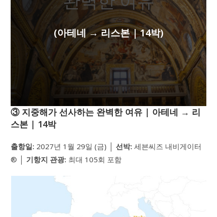
완벽한 여유
(아테네 → 리스본 | 14박)
③ 지중해가 선사하는 완벽한 여유 | 아테네 → 리
스본 | 14박
출항일:
2027년 1월 29일 (금) │
선박:
세븐씨즈 내비게이터
® │
기항지 관광:
최대 105회 포함