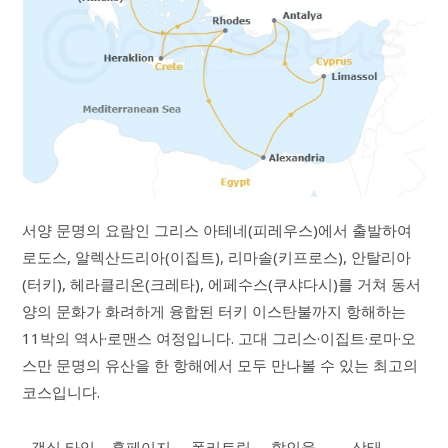
서양 문명의 요람인 그리스 아테네(피레우스)에서 출발하여
로도스, 알렉산드리아(이집트), 리마솔(키프로스), 안탈리아
(터키), 헤라클리온(크레타), 에페수스(쿠샤다시)를 거쳐 동서
양의 문화가 화려하게 융합된 터키 이스탄불까지 항해하는
11박의 역사·로맨스 여정입니다. 고대 그리스·이집트·로마·오
스만 문명의 유산을 한 항해에서 모두 만나볼 수 있는 최고의
코스입니다.
객실 타입
홈페이지
폴리트립
할인율
상태