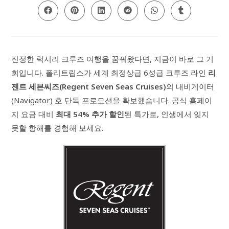
CONTENT
Opens
Opens
Opens
Opens
Opens
Opens
in
in
in
in
in
in
a
a
a
a
a
a
new
new
new
new
new
new
window
window
window
window
window
window
진정한 럭셔리 크루즈 여행을 꿈꿔왔다면, 지금이 바로 그 기
회입니다. 폴리트립스가 세계 최정상급 6성급 크루즈 라인
리
젠트 세븐씨즈(Regent Seven Seas Cruises)
의 내비게이터
(Navigator) 호 단독 프로모션을 확보했습니다. 공식 홈페이
지 요금 대비
최대 54% 추가 할인
된 특가로, 인생에서 잊지
못할 항해를 경험해 보세요.