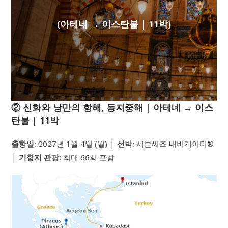
(아테네 → 이스탄불 | 11박)
② 신화와 낭만의 항해, 동지중해 | 아테네 → 이스
탄불 | 11박
출항일:
2027년 1월 4일 (월) │
선박:
세븐씨즈 내비게이터®
│
기항지 관광:
최대 66회 포함