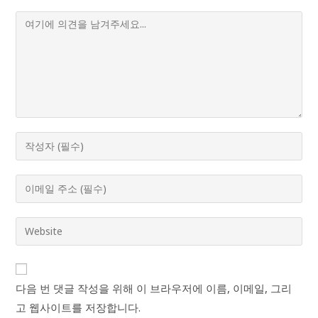
Comment
Enter
your
name
Enter
or
your
username
email
Enter
to
address
your
comment
to
website
comment
URL
다음 번 댓글 작성을 위해 이 브라우저에 이름, 이메일, 그리
(optional)
고 웹사이트를 저장합니다.