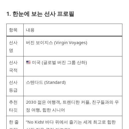
1. 한눈에 보는 선사 프로필
항목
내용
선사
버진 보이지스 (Virgin Voyages)
명
선사
미국 (글로벌 버진 그룹 산하)
국적
선사
스텐다드 (Standard)
등급
추천
2030 젊은 여행객, 트렌디한 커플, 친구들과의 우
타깃
정 여행, 힙한 시니어
한 줄
“No Kids! 바다 위에서 즐기는 세계 최고로 힙한