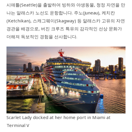
시애틀(Seattle)을 출발하여 빙하와 야생동물, 청정 자연을 만
나는 알래스카 노선도 운항합니다. 주노(Juneau), 케치칸
(Ketchikan), 스캐그웨이(Skagway) 등 알래스카 고유의 자연
경관을 배경으로, 버진 크루즈 특유의 감각적인 선상 문화가
더해져 독보적인 경험을 선사합니다.
Scarlet Lady docked at her home port in Miami at
Terminal V