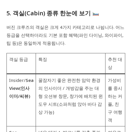
5. 객실(Cabin) 종류 한눈에 보기
버진 크루즈의 객실은 크게 4가지 카테고리로 나뉩니다. 어느
등급을 선택하더라도 기본 포함 혜택(파인 다이닝, 와이파이,
팁 등)은 동일하게 적용됩니다.
객실 등급
특징
추천 대
상
Insider/
Sea
꿀잠자기 좋은 완전한 암막 환경
가성비
View(인사
의 인사이더 / 개방감을 주는 대
를 중시
이더/씨뷰)
형 오션뷰 창문, 창가에 배치된 윈
하는 커
도우 시트(소파처럼 앉아 바다 감
플, 친
상 가능)
구 여행
객