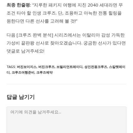
최종 한줄평:
“지루한 패키지 여행에 지친 2040 세대라면 무
조건 타야 할 인생 크루즈. 단, 조용하고 아늑한 전통 힐링을
원한다면 다른 선사를 고려해 볼 것!”
다음 [크루즈 완벽 분석] 시리즈에서는 이탈리아 감성 가득한
가성비 끝판왕 선사로 찾아오겠습니다. 궁금한 선사가 있다면
댓글로 남겨주세요!
TAGS
:
버진보이지스
,
버진크루즈
,
브릴리언트레이디
,
성인전용크루즈
,
스칼렛레이
디
,
크루즈여행준비
,
크루즈예약
답글 남기기
Comment