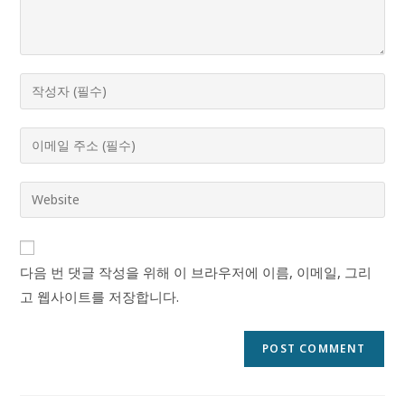
Enter
your
name
Enter
or
your
username
email
Enter
to
address
your
comment
to
website
comment
URL
다음 번 댓글 작성을 위해 이 브라우저에 이름, 이메일, 그리
(optional)
고 웹사이트를 저장합니다.