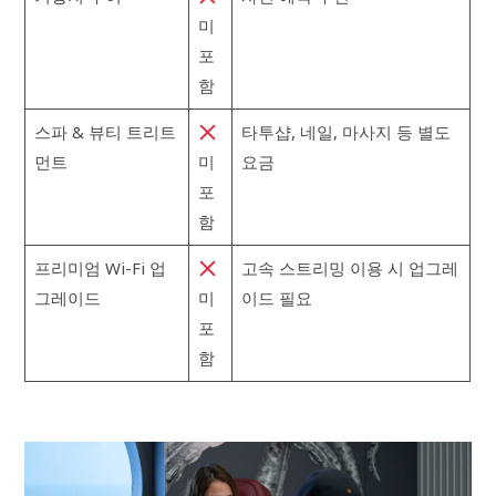
미
포
함
스파 & 뷰티 트리트
타투샵, 네일, 마사지 등 별도
먼트
미
요금
포
함
프리미엄 Wi-Fi 업
고속 스트리밍 이용 시 업그레
그레이드
미
이드 필요
포
함