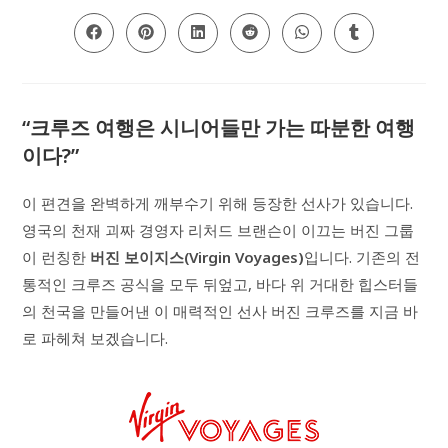
CONTENT
Opens
Opens
Opens
Opens
Opens
Opens
in
in
in
in
in
in
a
a
a
a
a
a
new
new
new
new
new
new
window
window
window
window
window
window
“크루즈 여행은 시니어들만 가는 따분한 여행
이다?”
이 편견을 완벽하게 깨부수기 위해 등장한 선사가 있습니다.
영국의 천재 괴짜 경영자 리처드 브랜슨이 이끄는 버진 그룹
이 런칭한
버진 보이지스(Virgin Voyages)
입니다. 기존의 전
통적인 크루즈 공식을 모두 뒤엎고, 바다 위 거대한 힙스터들
의 천국을 만들어낸 이 매력적인 선사 버진 크루즈를 지금 바
로 파헤쳐 보겠습니다.