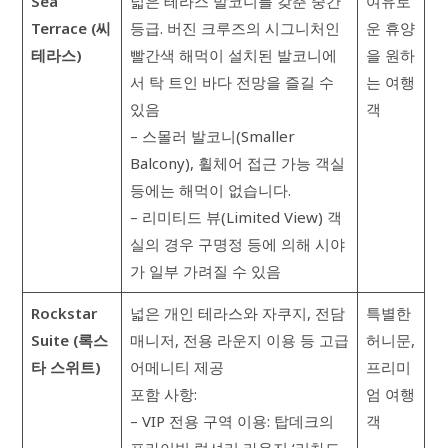
Sea
넓은 테라스 발코니를 갖춘 중간
여유로
Terrace (씨
등급. 버진 크루즈의 시그니처인
운 휴양
테라스)
빨간색 해먹이 설치된 발코니에
을 원하
서 탁 트인 바다 전망을 즐길 수
는 여행
있음
객
– 스몰러 발코니(Smaller
Balcony), 휠체어 접근 가능 객실
등에는 해먹이 없습니다.
– 리미티드 뷰(Limited View) 객
실의 경우 구명정 등에 의해 시야
가 일부 가려질 수 있음
Rockstar
넓은 개인 테라스와 자쿠지, 전담
특별한
Suite (록스
매니저, 전용 라운지 이용 등 고급
허니문,
타 스위트)
어메니티 제공
프리미
포함 사항:
엄 여행
– VIP 전용 구역 이용: 탑데크의
객