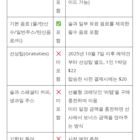
포
이드 가능)
함
기본 음료 (물/탄산
술과 일부 유료 음료를 제외한
수/일반주스/탄산음
포
필수 음료 포함
료/티)
함
선상팁(Gratuities)
2025년 10월 7일 이후 예약건
미
부터 선상팁 별도, 1인 1박당
포
$22
함
탑승전 사전 결제시에는 $20
술과 스페셜티 커피,
선불형 크레딧인 ‘바탭’을 구매
생과일 주스
미
충전하여 이용
포
미리 일정 금액을 충전하면 선
함
사에서 보너스 금액을 얹어주
는 방식
기항지 투어
사전 예약 추천